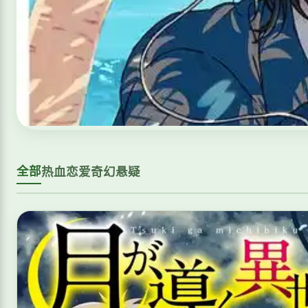
全部
热血
恋爱
奇幻
悬疑