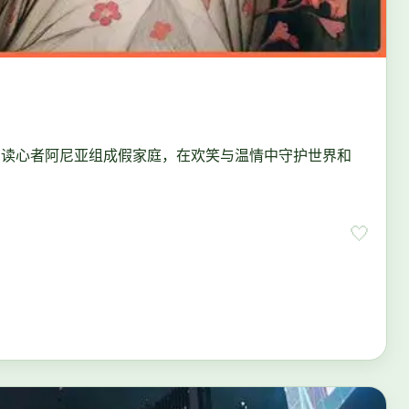
、读心者阿尼亚组成假家庭，在欢笑与温情中守护世界和
🤍