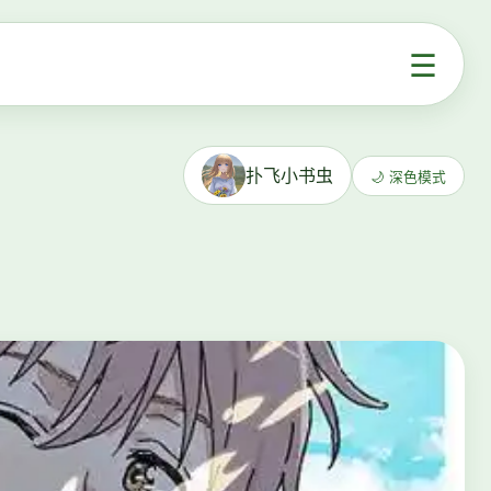
☰
扑飞小书虫
🌙 深色模式