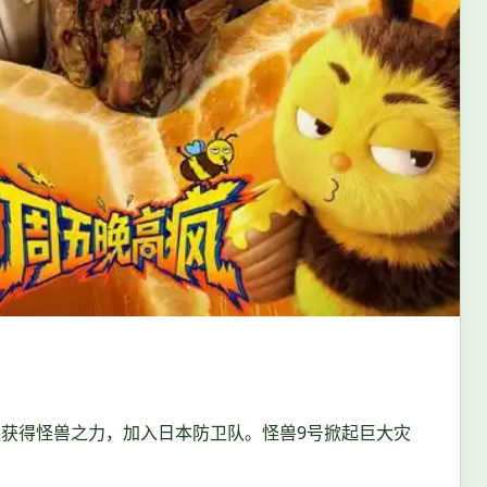
获得怪兽之力，加入日本防卫队。怪兽9号掀起巨大灾